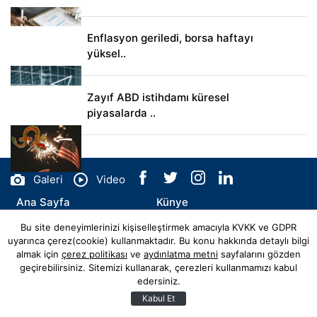
Enflasyon geriledi, borsa haftayı
yüksel..
Zayıf ABD istihdamı küresel
piyasalarda ..
Galeri
Video
Ana Sayfa
Künye
Bu site deneyimlerinizi kişiselleştirmek amacıyla KVKK ve GDPR
İletişim
uyarınca çerez(cookie) kullanmaktadır. Bu konu hakkında detaylı bilgi
almak için
çerez politikası
ve
aydınlatma metni
sayfalarını gözden
geçirebilirsiniz. Sitemizi kullanarak, çerezleri kullanmamızı kabul
edersiniz.
© Copyright 2026 bagimsizhaberajansi Tüm Hakları Saklıdır.
Web sitemiz
Hibya Haber Ajansı
Abonesidir.
Kabul Et