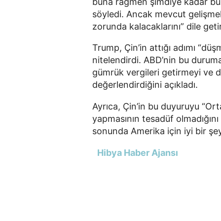
buna rağmen şimdiye kadar bu 
söyledi. Ancak mevcut gelişmel
zorunda kalacaklarını” dile getir
Trump, Çin’in attığı adımı “düş
nitelendirdi. ABD’nin bu duruma
gümrük vergileri getirmeyi ve 
değerlendirdiğini açıkladı.
Ayrıca, Çin’in bu duyuruyu “Ort
yapmasının tesadüf olmadığını 
sonunda Amerika için iyi bir şey
Hibya Haber Ajansı