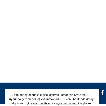
Galeri
Video
Bu site deneyimlerinizi kişiselleştirmek amacıyla KVKK ve GDPR
uyarınca çerez(cookie) kullanmaktadır. Bu konu hakkında detaylı
bilgi almak için
çerez politikası
ve
aydınlatma metni
sayfalarını