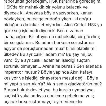
raporunda göreceğim, HSK kararında göreceğim.
HSK’da bir muhakkik bir yolunu bulacak ve
diyecek ki; Anayasa böyle yazıyorken, kanun
böyleyken, bu belgeler doğruyken –ki doğru
olduğunu da inkar etmiyorlar– Akın Gürlek HSK’ya
göre suç işlemedi diyecek. Ben o zaman
inanacağım. Bir atayın da muhakkiki, bir görelim;
bir sorgulansın. Bu adam herkese soruşturma
açıyor da soruşturmadan muaf birisi olabilir mi
ülkede? Bu ayrıcalıklı adam mı? Bu şey mi, bu
vardı öyle ayrıcalıklı adamlar, işlediği suçtan
sorumlu olmayan... Arena mı burası? Sen arenada
imparator musun? Böyle yapınca Akın kafayı
kesiyor ve işlediği cinayetten mesul değil. Böyle
mi yaptın sen Akın’a? Akın senin gladyatörün mü?
Burası hukuk devletiyse, bu kurala uymadıysa,
suçüstü yakalandıysa ebeleme gebeleme yok;
açacaklar soruşturmayı, tayin edecekler