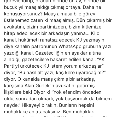
görevlendirip, oradan birinde on ay, birinde bir
buçuk yıl maaş aldığı çıkmış ortaya. Daha ne
konuşuyorsunuz? Maaş almasa bile görev
üstlenemez zaten ki maaş almış. Dün çıkarmış bir
avukatını, bizim partimizden, bizim kitlemize
hitap edebilecek bir arkadaşın yanına... Ki o
kanal, hükümeti rahatsız edecek KJ yazmayın
diye kanalın patronunun WhatsApp grubuna yazı
yazdığı kanal. Gazeteciliğin en ayaklar altına
alındığı, gazetecilere hakaret edilen kanal. “AK
Parti’yi ürkütecek KJ istemiyorum arkadaşlar”
diyor, “Bu nasıl alt yazı, kaç kere uyaracağım?”
diyor. O kanalda maaş çıkmış bir arkadaş,
karşısına Akın Gürlek’in avukatını getirmiş.
İlişkilere bak! Diyor ki “Yok efendim önceden
oldu, sonradan olmadı, yok başvurduk da bilmem
neyde.” Hikayeyi bırakın. Bunların hepsini
muhakkike anlatacaksınız. Ben muhakkik