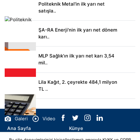
Politeknik Metal'in ilk yarı net
satışla..
ŞA-RA Enerji'nin ilk yarı net dönem
karı..
MLP Sağlık'ın ilk yarı net karı 3,54
mil..
Lila Kağıt, 2. çeyrekte 484,1 milyon
TL ..
Galeri
Video
Ana Sayfa
Künye
Bu site deneyimlerinizi kişiselleştirmek amacıyla KVKK ve GDPR