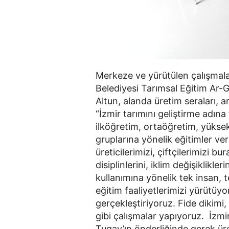
Merkeze ve yürütülen çalışmalar
Belediyesi Tarımsal Eğitim Ar
Altun, alanda üretim seraları, 
“İzmir tarımını geliştirme adına
ilköğretim, ortaöğretim, yükse
gruplarına yönelik eğitimler ver
üreticilerimizi, çiftçilerimizi b
disiplinlerini, iklim değişiklikle
kullanımına yönelik tek insan, t
eğitim faaliyetlerimizi yürütüy
gerçekleştiriyoruz. Fide dikim
gibi çalışmalar yapıyoruz. İzm
Tugay’ın önderliğinde gerek üre