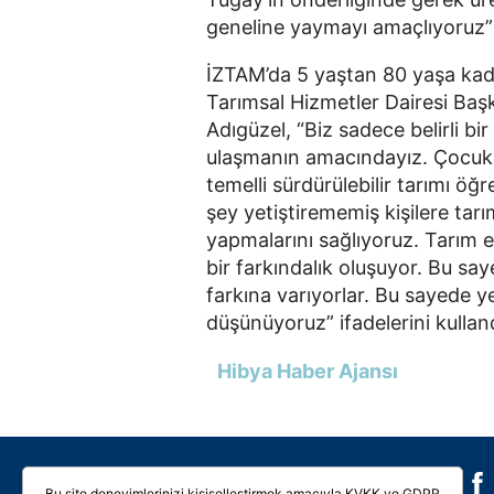
geneline yaymayı amaçlıyoruz”
İZTAM’da 5 yaştan 80 yaşa kadar
Tarımsal Hizmetler Dairesi Başk
Adıgüzel, “Biz sadece belirli bi
ulaşmanın amacındayız. Çocukl
temelli sürdürülebilir tarımı ö
şey yetiştirememiş kişilere tarı
yapmalarını sağlıyoruz. Tarım eğ
bir farkındalık oluşuyor. Bu say
farkına varıyorlar. Bu sayede ye
düşünüyoruz” ifadelerini kullan
Hibya Haber Ajansı
Galeri
Video
Bu site deneyimlerinizi kişiselleştirmek amacıyla KVKK ve GDPR