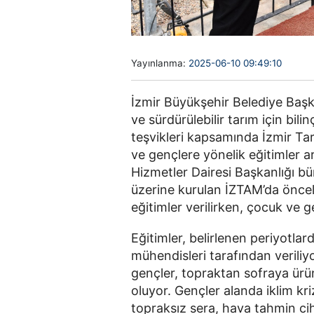
Yayınlanma:
2025-06-10 09:49:10
İzmir Büyükşehir Belediye Başk
ve sürdürülebilir tarım için bilin
teşvikleri kapsamında İzmir Ta
ve gençlere yönelik eğitimler ar
Hizmetler Dairesi Başkanlığı b
üzerine kurulan İZTAM’da öncelikl
eğitimler verilirken, çocuk ve g
Eğitimler, belirlenen periyotlar
mühendisleri tarafından verili
gençler, topraktan sofraya ürünle
oluyor. Gençler alanda iklim kri
topraksız sera, hava tahmin cih