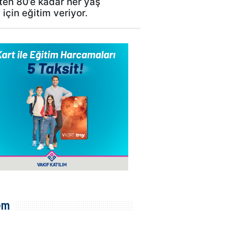
’ten 80’e kadar her yaş
için eğitim veriyor.
em