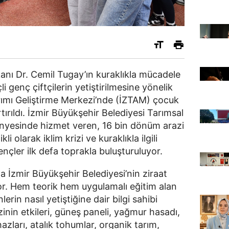
anı Dr. Cemil Tugay’ın kuraklıkla mücadele
çli genç çiftçilerin yetiştirilmesine yönelik
rımı Geliştirme Merkezi’nde (İZTAM) çocuk
tırıldı. İzmir Büyükşehir Belediyesi Tarımsal
ünyesinde hizmet veren, 16 bin dönüm arazi
i olarak iklim krizi ve kuraklıkla ilgili
ençler ilk defa toprakla buluşturuluyor.
da İzmir Büyükşehir Belediyesi’nin ziraat
yor. Hem teorik hem uygulamalı eğitim alan
rin nasıl yetiştiğine dair bilgi sahibi
zinin etkileri, güneş paneli, yağmur hasadı,
azları, atalık tohumlar, organik tarım,