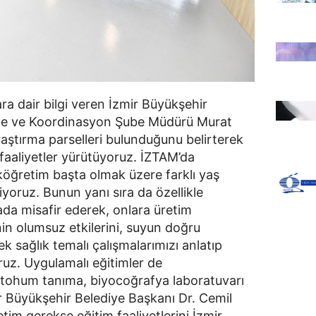
a dair bilgi veren İzmir Büyükşehir
-Ge ve Koordinasyon Şube Müdürü Murat
araştırma parselleri bulunduğunu belirterek
 faaliyetler yürütüyoruz. İZTAM’da
köğretim başta olmak üzere farklı yaş
iyoruz. Bunun yanı sıra da özellikle
urada misafir ederek, onlara üretim
rinin olumsuz etkilerini, suyun doğru
ek sağlık temalı çalışmalarımızı anlatıp
oruz. Uygulamalı eğitimler de
i, tohum tanıma, biyocoğrafya laboratuvarı
ir Büyükşehir Belediye Başkanı Dr. Cemil
tim gerekse eğitim faaliyetlerini İzmir