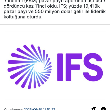
Yönetimi (EAM) pazar payı raporunda üst üste
dördüncü kez 1’inci oldu. IFS; yüzde 19,4'lük
pazar payı ve 550 milyon dolar gelir ile liderlik
koltuğuna oturdu.
Yayınlanma:
2025-06-10 11:51:27