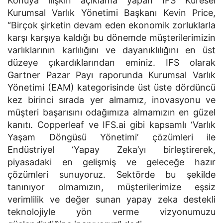
Konuya ilişkin açıklama yapan IFS Küresel
Kurumsal Varlık Yönetimi Başkanı Kevin Price,
“Birçok şirketin devam eden ekonomik zorluklarla
karşı karşıya kaldığı bu dönemde müşterilerimizin
varlıklarının karlılığını ve dayanıklılığını en üst
düzeye çıkardıklarından eminiz. IFS olarak
Gartner Pazar Payı raporunda Kurumsal Varlık
Yönetimi (EAM) kategorisinde üst üste dördüncü
kez birinci sırada yer almamız, inovasyonu ve
müşteri başarısını odağımıza almamızın en güzel
kanıtı. Copperleaf ve IFS.ai gibi kapsamlı ‘Varlık
Yaşam Döngüsü Yönetimi’ çözümleri ile
Endüstriyel ‘Yapay Zeka’yı birleştirerek,
piyasadaki en gelişmiş ve geleceğe hazır
çözümleri sunuyoruz. Sektörde bu şekilde
tanınıyor olmamızın, müşterilerimize eşsiz
verimlilik ve değer sunan yapay zeka destekli
teknolojiyle yön verme vizyonumuzu