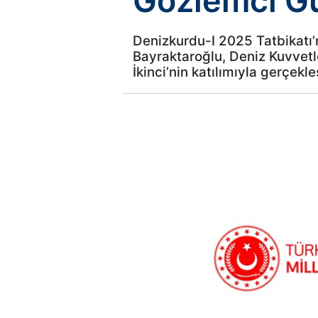
Gözlemci Gün
Denizkurdu-I 2025 Tatbikatı’
Bayraktaroğlu, Deniz Kuvvet
İkinci’nin katılımıyla gerçekleş