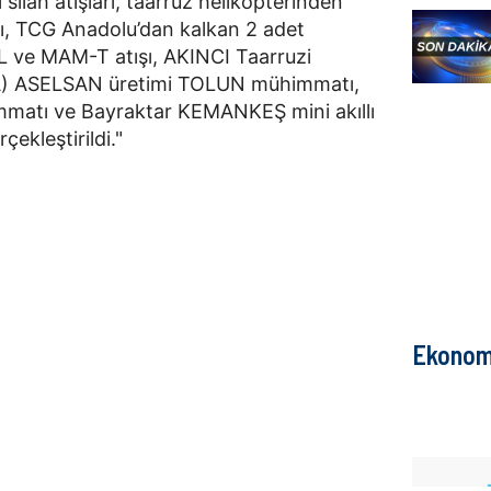
 silah atışları, taarruz helikopterinden
ı, TCG Anadolu’dan kalkan 2 adet
 ve MAM-T atışı, AKINCI Taarruzi
HA) ASELSAN üretimi TOLUN mühimmatı,
matı ve Bayraktar KEMANKEŞ mini akıllı
rçekleştirildi."
Ekonom