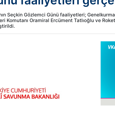
ü faaliyetleri gerçek
nın Seçkin Gözlemci Günü faaliyetleri; Genelkurm
leri Komutanı Oramiral Ercüment Tatlıoğlu ve Rok
tirildi.