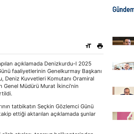
Günde
apılan açıklamada Denizkurdu-I 2025
Günü faaliyetlerinin Genelkurmay Başkanı
u, Deniz Kuvvetleri Komutanı Oramiral
n Genel Müdürü Murat İkinci’nin
rtildi.
ının tatbikatın Seçkin Gözlemci Günü
takip ettiği aktarılan açıklamada şunlar