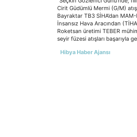
"Seçkin Gözlemci Günü’nde; fiili
Cirit Güdümlü Mermi (G/M) atış
Bayraktar TB3 SİHA’dan MAM-L
İnsansız Hava Aracından (Tİ
Roketsan üretimi TEBER mühim
seyir füzesi atışları başarıyla ge
Hibya Haber Ajansı