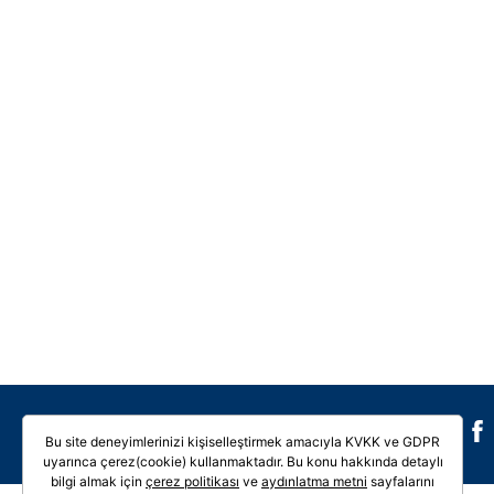
Galeri
Video
Bu site deneyimlerinizi kişiselleştirmek amacıyla KVKK ve GDPR
uyarınca çerez(cookie) kullanmaktadır. Bu konu hakkında detaylı
bilgi almak için
çerez politikası
ve
aydınlatma metni
sayfalarını