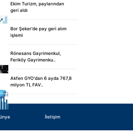
Ekim Turizm, paylarından
geri aldı
Bor Şeker'de pay geri alım
işlemi
Rönesans Gayrimenkul,
Feriköy Gayrimenku..
Akfen GYO'dan 6 ayda 767,8
milyon TL FAV..
ünye
İletişim